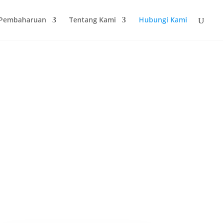
 Pembaharuan
Tentang Kami
Hubungi Kami
Lokasi
Jl. Raya Ponorogo no. 87, Dolopo,
Madiun, Jawa Timur 63174