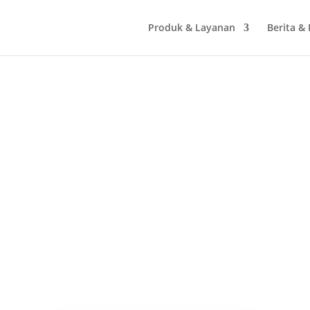
Produk & Layanan
Berita &
Telephone
(0351) 369980