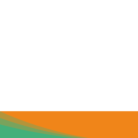
Ar Qordhul Hasan
Pembiayaan non profit atau sosial yang
diberikan kepada orang-orang yang tidak
mampu tetapi masih mau berusaha dan
memiliki usaha sehingga bisa dapat terus
mengangkat usahanya untuk lebih maju.