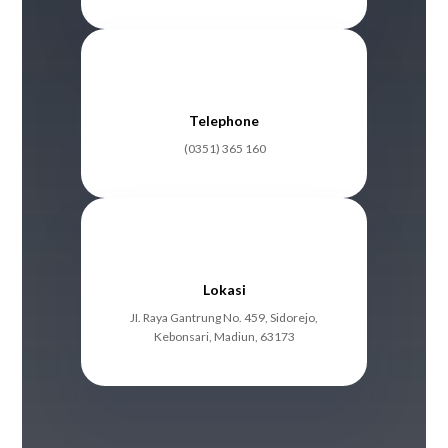
Telephone
(0351) 365 160
Lokasi
JI. Raya Gantrung No. 459, Sidorejo,
Kebonsari, Madiun, 63173