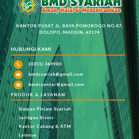
KANTOR PUSAT JL. RAYA PONOROGO NO.87,
DOLOPO, MADIUN, 63174
HUBUNGI KAMI
(0351) 369980

bmdsyariah@gmail.com

bmdscenter@gmail.com

PRODUK & LAYANAN
Simpan Pinjam Syariah
Jaringan Bisnis
Kantor Cabang & ATM
Lainnya