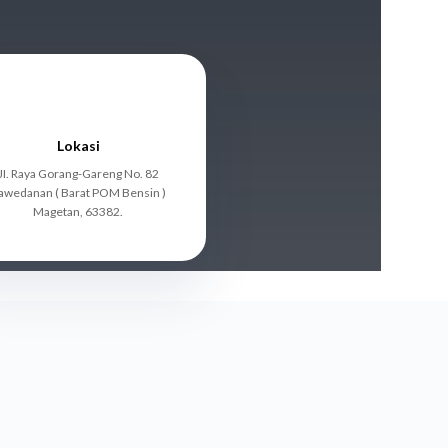
Lokasi
JI. Raya Gorang-Gareng No. 82
awedanan ( Barat POM Bensin )
Magetan, 63382.