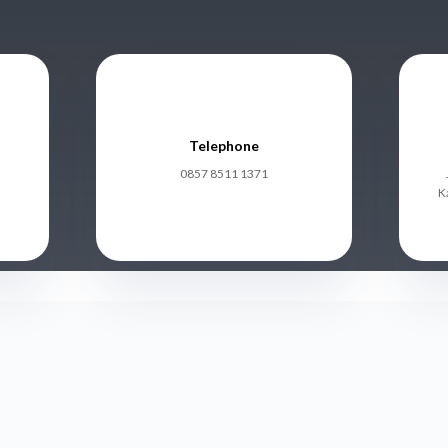
Telephone
0857 8511 1371
K