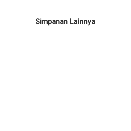
Simpanan Lainnya
Simpanan Berjangka
Sarana investasi jangka panjang
Bagi hasil bersaing
Automatic Roll Over
(ARO), otomatis akan
diperpanjang depositonya.