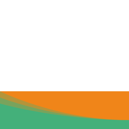
Sharia Invesment (SHINE)
Sarana investasi jangka panjang yang
menguntungkan
Bagi hasil bersaing
Bagi hasil dapat diambil setiap bulan.